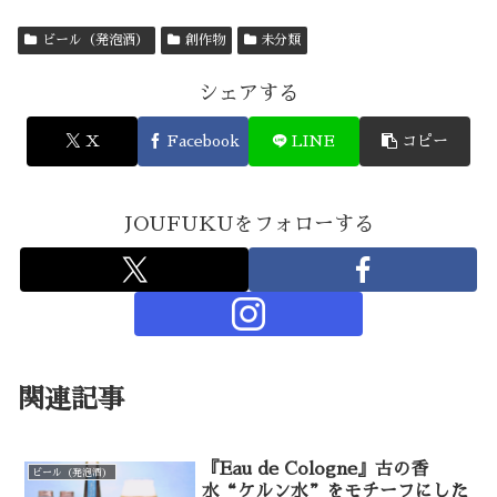
ビール（発泡酒）
創作物
未分類
シェアする
X
Facebook
LINE
コピー
JOUFUKUをフォローする
関連記事
『Eau de Cologne』古の香
ビール（発泡酒）
水“ケルン水”をモチーフにした