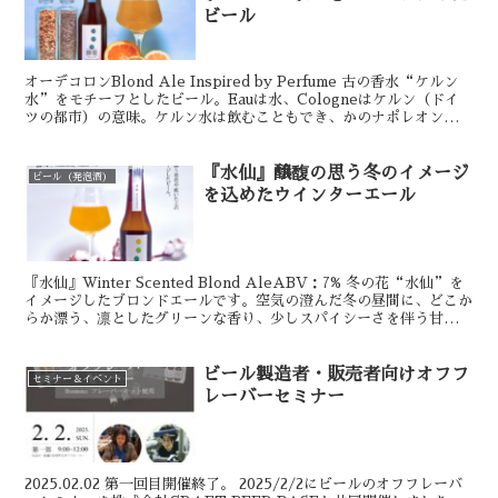
ビール
オーデコロンBlond Ale Inspired by Perfume 古の香水“ケルン
水”をモチーフとしたビール。Eauは水、Cologneはケルン（ドイ
ツの都市）の意味。ケルン水は飲むこともでき、かのナポレオンも愛
用していたという。 本...
『水仙』醸馥の思う冬のイメージ
ビール（発泡酒）
を込めたウインターエール
『水仙』Winter Scented Blond AleABV：7% 冬の花“水仙”を
イメージしたブロンドエールです。空気の澄んだ冬の昼間に、どこか
らか漂う、凛としたグリーンな香り、少しスパイシーさを伴う甘い香
り、乾いた木々や土の香りを表現...
ビール製造者・販売者向けオフフ
セミナー＆イベント
レーバーセミナー
2025.02.02 第一回目開催終了。 2025/2/2にビールのオフフレーバ