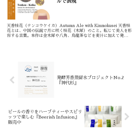
ルで表現
天香桂花（テンコウケイカ）Autumn Ale with Kinmokusei 天香桂
花とは、中国の伝説で月に咲く桂花（木犀）のこと。転じて美人を形
容する言葉。本作は金木犀や八角、烏龍茶などを麦汁に加えて発酵さ
せ、東洋的な秋の美を表現したビ...
発酵芳香蒸留水プロジェクトNo.2
『神代杉』
ビールの香りをハーブティーやスピリ
ッツで楽しむ『Beerish Infusion』
販売中