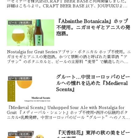
ーセミナーを株式会社CRAFT BEER BASEと共同開催しました。
詳細はこちらより。CRAFT BEER BASE 以下、JOUFUKUよりご
挨拶です。本セ...
『Absinthe Botanicals』ホップ
ビール（発泡酒）
不使用。ニガヨモギとアニスの発
泡酒。
Nostalgia for Gruit Seriesアブサン・ボタニカル ホップ不使用。ニ
ガヨモギとアニスの発泡酒。かつて禁断の酒と呼ばれた薬草酒“ア
ブサン”のボタニカルと、ビールの主原料“麦芽”で醸造したハイ
ブリッドなお酒です。薬草の強い...
グルート…中世ヨーロッパのビー
ビール（発泡酒）
ルへの憧れを込めた『Medieval
Scents』
『Medieval Scents』Unhopped Sour Ale with Nostalgia for
Gruit 『メディーバル・シェント』ホップ不使用×西洋の伝統的ボタ
ニカル×乳酸発酵。中世ヨーロッパのビール“グルート”へのノスタ
ル...
『天香桂花』東洋の秋の美をビー
ビール（発泡酒）